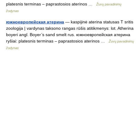
platesnis terminas – paprastosios aterinos …
Žuvų pavadinimų
žodynas
южноевропейская атерина
— kaspijinė aterina statusas T sritis
zoologija | vardynas taksono rangas rūšis atitikmenys: lot. Atherina
boyeri angl. Boyer’s sand smelt rus. южноевропейская атерина
ryšiai: platesnis terminas – paprastosios aterinos …
Žuvų pavadinimų
žodynas