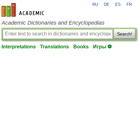
RU
DE
ES
FR
en-academic.com
Academic Dictionaries and Encyclopedias
Search!
Interpretations
Translations
Books
Игры ⚽