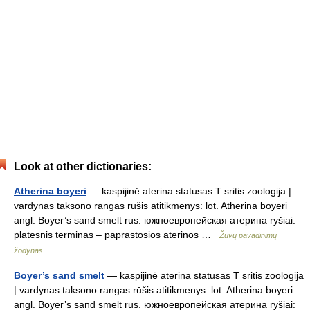
Look at other dictionaries:
Atherina boyeri
— kaspijinė aterina statusas T sritis zoologija |
vardynas taksono rangas rūšis atitikmenys: lot. Atherina boyeri
angl. Boyer’s sand smelt rus. южноевропейская атерина ryšiai:
platesnis terminas – paprastosios aterinos …
Žuvų pavadinimų
žodynas
Boyer’s sand smelt
— kaspijinė aterina statusas T sritis zoologija
| vardynas taksono rangas rūšis atitikmenys: lot. Atherina boyeri
angl. Boyer’s sand smelt rus. южноевропейская атерина ryšiai: