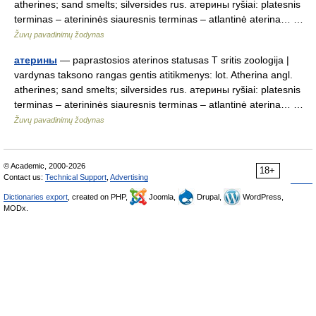
atherines; sand smelts; silversides rus. атерины ryšiai: platesnis
terminas – aterininės siauresnis terminas – atlantinė aterina… …
Žuvų pavadinimų žodynas
атерины
— paprastosios aterinos statusas T sritis zoologija |
vardynas taksono rangas gentis atitikmenys: lot. Atherina angl.
atherines; sand smelts; silversides rus. атерины ryšiai: platesnis
terminas – aterininės siauresnis terminas – atlantinė aterina… …
Žuvų pavadinimų žodynas
© Academic, 2000-2026
18+
Contact us:
Technical Support
,
Advertising
Dictionaries export
, created on PHP,
Joomla,
Drupal,
WordPress,
MODx.