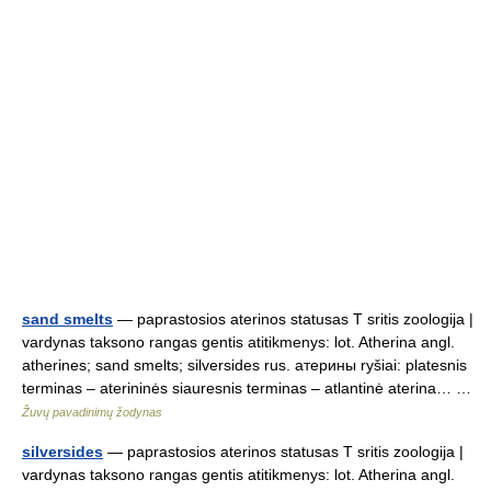
sand smelts
— paprastosios aterinos statusas T sritis zoologija |
vardynas taksono rangas gentis atitikmenys: lot. Atherina angl.
atherines; sand smelts; silversides rus. атерины ryšiai: platesnis
terminas – aterininės siauresnis terminas – atlantinė aterina… …
Žuvų pavadinimų žodynas
silversides
— paprastosios aterinos statusas T sritis zoologija |
vardynas taksono rangas gentis atitikmenys: lot. Atherina angl.