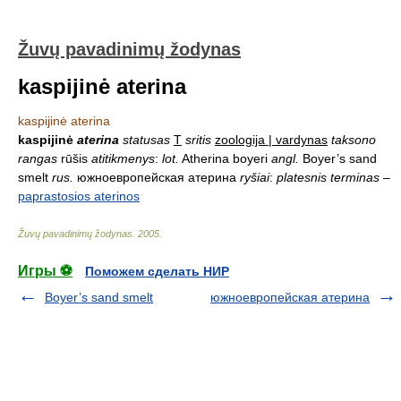
Žuvų pavadinimų žodynas
kaspijinė aterina
kaspijinė aterina
kaspijinė
aterina
statusas
T
sritis
zoologija | vardynas
taksono
rangas
rūšis
atitikmenys
:
lot.
Atherina boyeri
angl.
Boyer’s sand
smelt
rus.
южноевропейская атерина
ryšiai
:
platesnis terminas
–
paprastosios aterinos
Žuvų pavadinimų žodynas
.
2005
.
Игры ⚽
Поможем сделать НИР
Boyer’s sand smelt
южноевропейская атерина